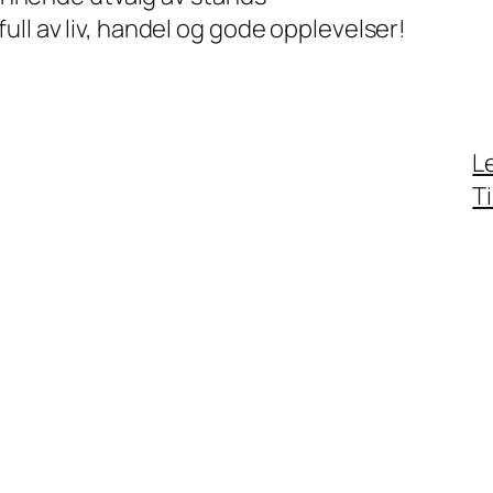
full av liv, handel og gode opplevelser!
L
T