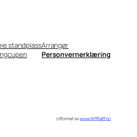
eie standplass
Arrangør
ingcupen
Personvernerklæring
Utformet av
www.RiffRaff.no