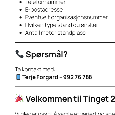
Telefonnummer
E-postadresse
Eventuelt organisasjonsnummer
Hvilken type stand du ønsker
Antall meter standplass
Spørsmål?
Ta kontakt med:
Terje Forgard – 992 76 788
Velkommen til Tinget 
Vi gleder oss til å samle et variert og 