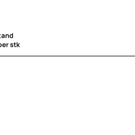
stand
per stk