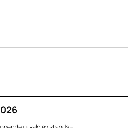
2026
spennende utvalg av stands –